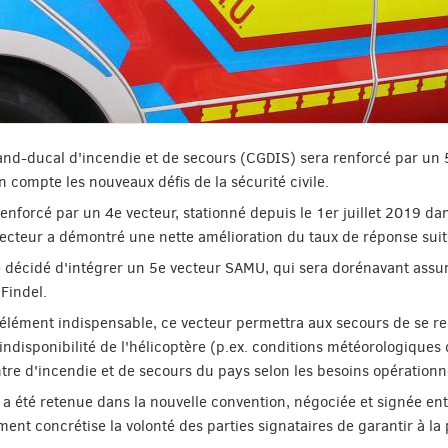
nd-ducal d'incendie et de secours (CGDIS) sera renforcé par un 5
n compte les nouveaux défis de la sécurité civile.
nforcé par un 4e vecteur, stationné depuis le 1er juillet 2019 d
ecteur a démontré une nette amélioration du taux de réponse sui
té décidé d'intégrer un 5e vecteur SAMU, qui sera dorénavant ass
Findel.
élément indispensable, ce vecteur permettra aux secours de se ren
'indisponibilité de l'hélicoptère (p.ex. conditions météorologique
e d'incendie et de secours du pays selon les besoins opérationn
a été retenue dans la nouvelle convention, négociée et signée entre
ment concrétise la volonté des parties signataires de garantir à l