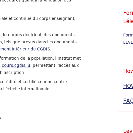
rocédures quant à la validation des
For
itiale et continue du corps enseignant,
Léi
se du corpus doctrinal, des documents
Form
ls, tels que prévus dans les documents
LEV
ement intérieur du CGDIS
.
ormation de la population, l’institut met
s
cours.cgdis.lu
, permettant l’accès aux
How
’inscription.
accrédité et certifié comme centre
HOW
 l’échelle internationale.
FAQ
»,
Lev