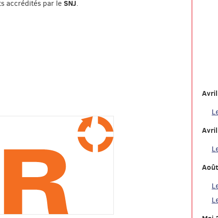
SNJ
s accrédités par le
.
Avri
L
Avri
L
Août
L
L