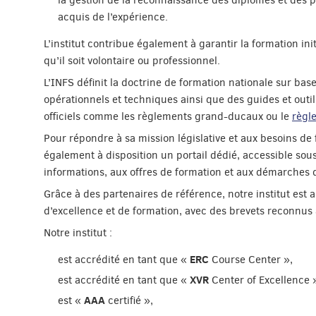
la gestion de la reconnaissance des diplômes et des p
acquis de l’expérience.
L’institut contribue également à garantir la formation in
qu’il soit volontaire ou professionnel.
L’INFS définit la doctrine de formation nationale sur ba
opérationnels et techniques ainsi que des guides et outi
officiels comme les règlements grand-ducaux ou le
règl
Pour répondre à sa mission législative et aux besoins de f
également à disposition un portail dédié, accessible sou
informations, aux offres de formation et aux démarches d
Grâce à des partenaires de référence, notre institut est 
d’excellence et de formation, avec des brevets reconnus à
Notre institut :
ERC
est accrédité en tant que «
Course Center »,
XVR
est accrédité en tant que «
Center of Excellence 
AAA
est «
certifié »,