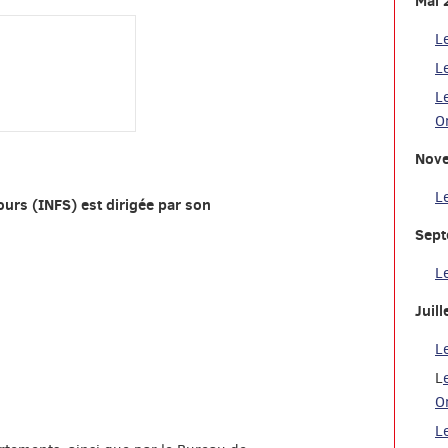
Mai 
L
L
L
O
Nov
L
ours (INFS) est dirigée par son
Sept
L
Juil
L
L
O
L