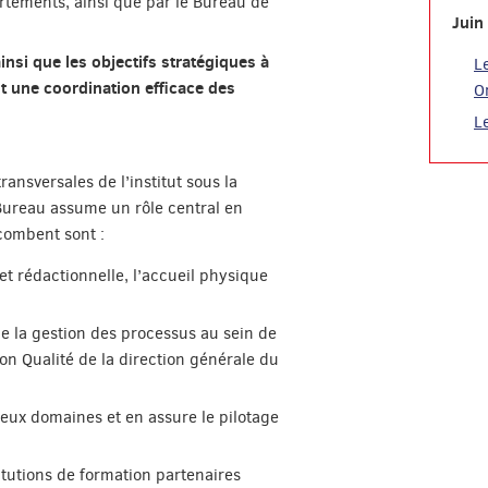
rtements, ainsi que par le Bureau de
Juin
ainsi que les objectifs stratégiques à
L
nt une coordination efficace des
O
L
ansversales de l’institut sous la
Bureau assume un rôle central en
ncombent sont :
et rédactionnelle, l’accueil physique
de la gestion des processus au sein de
tion Qualité de la direction générale du
 deux domaines et en assure le pilotage
itutions de formation partenaires