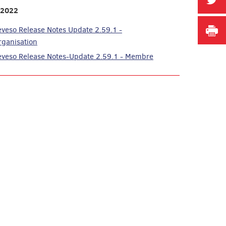
 2022
I
eveso Release Notes Update 2.59.1 -
rganisation
eveso Release Notes-Update 2.59.1 - Membre