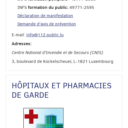
tëschent Rettungsdéngschter an der Groussregioun duer.
formation du public:
INFS
49771-2595
Déclaration de manifestation
CGDIS
Demande d'avis de prévention
Luxembourg, Luxembourg
E-mail:
info@112.public.lu
Adresses:
[Présentation de nouveaux véhicules du CGDIS] Am Kader
Centre National d'Incendie et de Secours (CNIS)
vum traditionelle Summertour vum Inneminister Leon
3, boulevard de Kockelscheuer, L-1821 Luxembourg
Gloden, wou heen fräiwëlleg a berufflech Mataarbechter
vum CGDIS trëfft a sech esou e bessert Bild vum Terrain
ka maachen, goufe leschten Donneschdeg och nei Gefierer
vum CGDIS, dorënner e Boot, virgestallt. Méi Infoen op
HÔPITAUX ET PHARMACIES
112.lu
DE GARDE
CGDIS
Luxembourg, Luxembourg