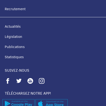
NAVIGATION
[Départ de 15 pompiers du CGDIS pour la Gironde] 🇱🇺
Recrutement
Haut si 15 Pompjeeë vum CGDIS mat 5 Gefierer an
d’Gironde gefuer, fir do zesumme mat de franséische
Kolleege vum SDIS57, déi lokal Pompjeeë beim Bekämpfe
vun de Bëschbränn z’ënnerstëtzen. Dëse Groupe d’appui
Actualités
feu urbain mixte, deen haaptsächlech dofir agesat gëtt
d’Stied ronderëm d’Bëschbränn ze schützen, ass duerch e
Législation
bilateralen Accord fir eng Kooperatioun am Domaine vun
der ziviller Sécherheet entstanen. Dëst ass eng Première a
Publications
stellt e schéint Beispill fir eng konkret Kooperatioun
Statistiques
tëschent Rettungsdéngschter an der Groussregioun duer.
🇫🇷 Aujourd’hui, 15 pompiers du CGDIS ont pris la route
en direction de la Gironde avec 5 véhicules afin de
SUIVEZ-NOUS
soutenir, aux côtés de leurs collègues français du SDIS57,
les pompiers locaux dans la lutte contre les feux de forêt.
Ce groupe d’appui feu urbain mixte, principalement
engagé pour protéger les zones urbaines situées autour
TÉLÉCHARGEZ NOTRE APP!
des feux de forêt, a été créé dans le cadre d’un accord
bilatéral de coopération dans le domaine de la sécurité
civile. Il s’agit d’une première et d’un bel exemple de