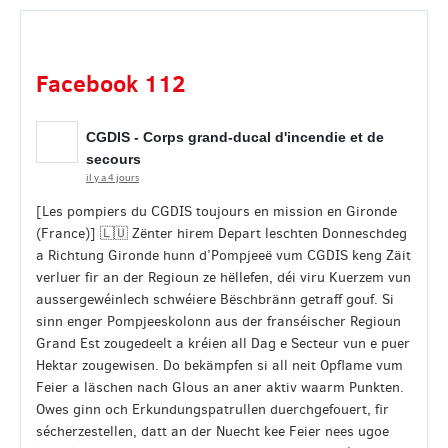
Facebook 112
CGDIS - Corps grand-ducal d'incendie et de
secours
il y a 4 jours
[Les pompiers du CGDIS toujours en mission en Gironde
(France)] 🇱🇺 Zënter hirem Depart leschten Donneschdeg
a Richtung Gironde hunn d’Pompjeeë vum CGDIS keng Zäit
verluer fir an der Regioun ze hëllefen, déi viru Kuerzem vun
aussergewéinlech schwéiere Bëschbränn getraff gouf. Si
sinn enger Pompjeeskolonn aus der franséischer Regioun
Grand Est zougedeelt a kréien all Dag e Secteur vun e puer
Hektar zougewisen. Do bekämpfen si all neit Opflame vum
Feier a läschen nach Glous an aner aktiv waarm Punkten.
Owes ginn och Erkundungspatrullen duerchgefouert, fir
sécherzestellen, datt an der Nuecht kee Feier nees ugoe