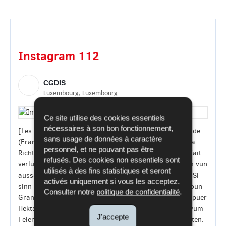
Instagram 112
CGDIS
Luxembourg, Luxembourg
Ce site utilise des cookies essentiels
nécessaires à son bon fonctionnement,
[Les pompiers du CGDIS toujours en mission en Gironde
sans usage de données à caractère
(France)] Zënter hirem Depart leschten Donneschdeg a
personnel, et ne pouvant pas être
Richtung Gironde hunn d’Pompjeeë vum CGDIS keng Zäit
refusés. Des cookies non essentiels sont
verluer fir an der Regioun ze hëllefen, déi viru Kuerzem vun
utilisés à des fins statistiques et seront
aussergewéinlech schwéiere Bëschbränn getraff gouf. Si
activés uniquement si vous les acceptez.
sinn enger Pompjeeskolonn aus der franséischer Regioun
Consulter notre
politique de confidentialité
.
Grand Est zougedeelt a kréien all Dag e Secteur vun e puer
Hektar zougewisen. Do bekämpfen si all neit Opflame vum
J'accepte
Feier a läschen nach Glous an aner aktiv waarm Punkten.