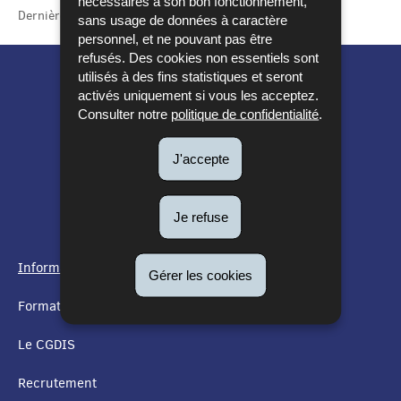
nécessaires à son bon fonctionnement,
Dernière mise à jour
05/05/2023
sans usage de données à caractère
personnel, et ne pouvant pas être
refusés. Des cookies non essentiels sont
utilisés à des fins statistiques et seront
activés uniquement si vous les acceptez.
Consulter notre
politique de confidentialité
.
J'accepte
Je refuse
Informations utiles
Gérer les cookies
MENU
Formation
DE
Le CGDIS
NAVIGATION
Recrutement