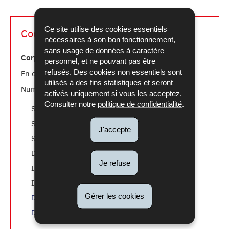
Ce site utilise des cookies essentiels
Coordonnées
nécessaires à son bon fonctionnement,
sans usage de données à caractère
Corps grand-ducal d'incendie et de secours
personnel, et ne pouvant pas être
refusés. Des cookies non essentiels sont
112
En cas d'urgence:
utilisés à des fins statistiques et seront
Numéros utiles:
activés uniquement si vous les acceptez.
Consulter notre
politique de confidentialité
.
téléphonique
Stand.
: 49771-1
communication
Serv.
: 49771-2046
J'accepte
recrutement
Serv.
: 49771-2193
volontariat
Dép.
: 49771-2332
Je refuse
formation pompiers
INFS
: 49771-2500
formation du public:
INFS
49771-2595
Gérer les cookies
Déclaration de manifestation
Demande d'avis de prévention