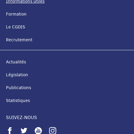
Informations utiles
MENU
Formation
DE
Le CGDIS
NAVIGATION
Recrutement
Actualités
Législation
Publications
Statistiques
SUIVEZ-NOUS