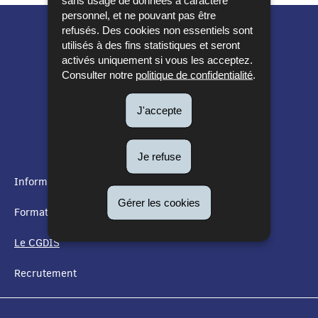
sans usage de données à caractère
personnel, et ne pouvant pas être
refusés. Des cookies non essentiels sont
utilisés à des fins statistiques et seront
activés uniquement si vous les acceptez.
Consulter notre
politique de confidentialité
.
J'accepte
Je refuse
Informations utiles
Gérer les cookies
MENU
Formation
DE
Le CGDIS
NAVIGATION
Recrutement