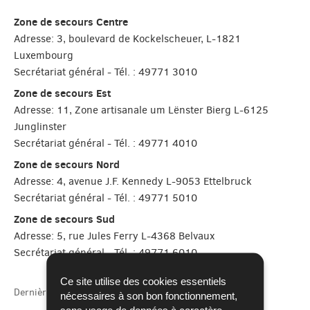
Zone de secours Centre
Adresse: 3, boulevard de Kockelscheuer, L-1821
Luxembourg
Secrétariat général - Tél. : 49771 3010
Zone de secours Est
Adresse: 11, Zone artisanale um Lënster Bierg L-6125
Junglinster
Secrétariat général - Tél. : 49771 4010
Zone de secours Nord
Adresse: 4, avenue J.F. Kennedy L-9053 Ettelbruck
Secrétariat général - Tél. : 49771 5010
Zone de secours Sud
Adresse: 5, rue Jules Ferry L-4368 Belvaux
Secrétariat général - Tél. : 49771 6010
Ce site utilise des cookies essentiels
Dernière mise à jour
16/09/2025
nécessaires à son bon fonctionnement,