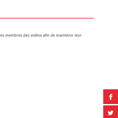
ses membres des vidéos afin de maintenir leur
P
P