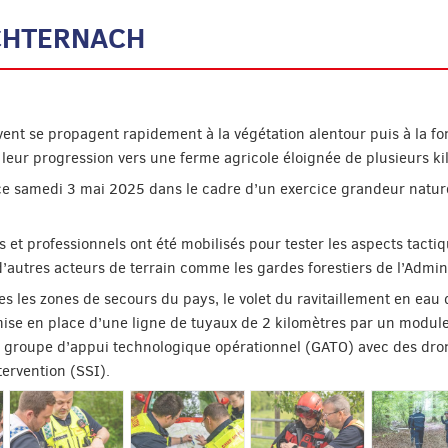
ECHTERNACH
vent se propagent rapidement à la végétation alentour puis à la fo
eur progression vers une ferme agricole éloignée de plusieurs ki
ce samedi 3 mai 2025 dans le cadre d’un exercice grandeur nature
et professionnels ont été mobilisés pour tester les aspects tactiqu
’autres acteurs de terrain comme les gardes forestiers de l’Admini
 les zones de secours du pays, le volet du ravitaillement en eau d
 mise en place d’une ligne de tuyaux de 2 kilomètres par un modul
 groupe d’appui technologique opérationnel (GATO) avec des drone
tervention (SSI).