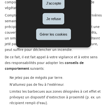
comportement à adopter pendant la saison des feux de
J'accepte
végétation et de forêt.
Compte tenu des conditions météorologiques des dernières
Je refuse
semaines, marquées par un manque persistant de
précipitations et des températures élevées impliquant une
couverture végétale desséchée des prairies et des forêts,
Gérer les cookies
un simple geste d'inattention, comme un mégot mal éteint
jeté par terre ou une étincelle provoquée par une voiture,
peut suffire pour déclencher un incendie.
De ce fait, il est fait appel à votre vigilance et à votre sens
conseils de
des responsabilités pour adopter les
comportement
suivants:
Ne jetez pas de mégots par terre.
N'allumez pas de feu à l'extérieur.
Limitez les barbecues aux zones désignées à cet effet et
prévoyez un dispositif d'extinction à proximité (p. ex. un
récipient rempli d'eau).