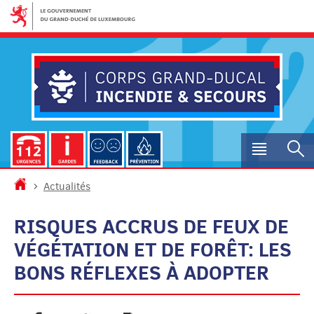
Aller
Aller
à
au
la
contenu
navigation
Menu
R
princip
Accueil
Actualités
RISQUES ACCRUS DE FEUX DE
VÉGÉTATION ET DE FORÊT: LES
BONS RÉFLEXES À ADOPTER