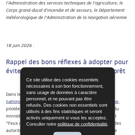
l'Administration des services techniques de l'agriculture, le
Corps grand-ducal d'incendie et de secours, le Département
météorologique de l'Administration de la navigation aérienne
18 juin 2026 :
Rappel des bons réflexes à adopter pour
éviter les feux de végétation et de forêt
Ce site utilise des cookies essentiels
nécessaires à son bon fonctionnement,
sans usage de données à caractère
Dans le cadre de la mise en place de la
plateforme
personnel, et ne pouvant pas être
nationale pour la réduction des risques de catastrophe
,
refusés. Des cookies non essentiels sont
pilotée par la Direction générale de la sécurité civile du
utilisés à des fins statistiques et seront
ministère des Affaires intérieures, le groupe de travail
activés uniquement si vous les acceptez.
"Feux de végétation et de forêt", constitué d'experts des
Consulter notre
politique de confidentialité
.
autorités compétentes, tient à rappeler les conseils de