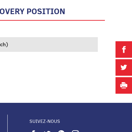
COVERY POSITION
sch)
P
P
I
SUIVEZ-NOUS