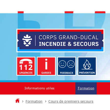
Aller
Aller
à
au
la
contenu
navigation
Informations utiles
Formation
Accueil
Formation
Cours de premiers secours