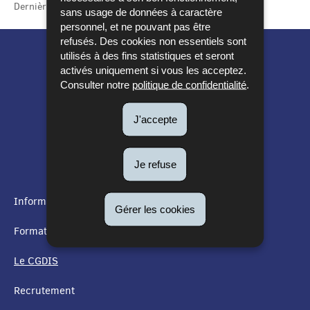
Dernière mise à jour
05/01/2023
sans usage de données à caractère
personnel, et ne pouvant pas être
refusés. Des cookies non essentiels sont
utilisés à des fins statistiques et seront
activés uniquement si vous les acceptez.
Consulter notre
politique de confidentialité
.
J'accepte
Je refuse
Informations utiles
Gérer les cookies
MENU
Formation
DE
Le CGDIS
NAVIGATION
Recrutement