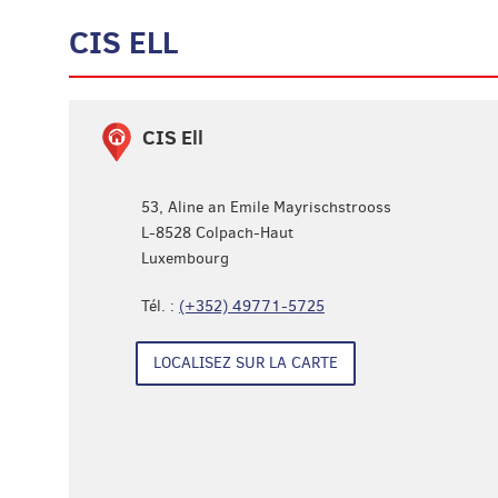
CIS ELL
Aller
CIS Ell
à
l'adresse
53, Aline an Emile Mayrischstrooss
L-8528
Colpach-Haut
Luxembourg
Tél. :
(+352) 49771-5725
LOCALISEZ SUR LA CARTE