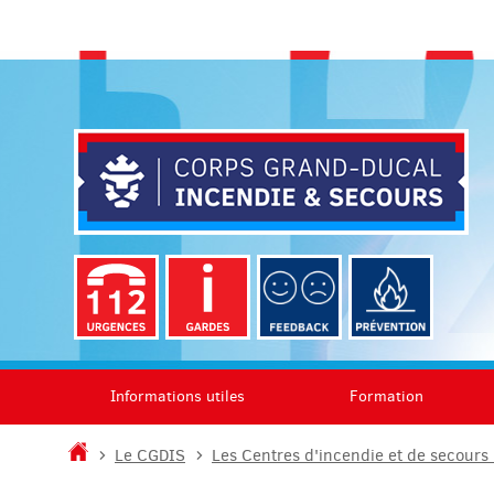
Aller
Aller
à
au
la
contenu
navigation
Informations utiles
Formation
Accueil
Le CGDIS
Les Centres d'incendie et de secours