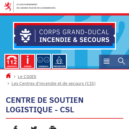
Aller
Aller
à
au
la
contenu
navigation
Menu
R
princip
Accueil
Le CGDIS
Les Centres d'incendie et de secours (CIS)
CENTRE DE SOUTIEN
LOGISTIQUE - CSL
PARTAGER SUR FACEBOOK
PARTAGER SUR TWITTER
IMPRIMER
- NOUVELLE FENÊTRE
- NOUVELLE FENÊTRE