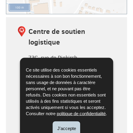
100 m
Centre de soutien
logistique
73C, rue de Diekirch
L-7440
Lintgen
Ce site utilise des cookies essentiels
Luxembourg
nécessaires à son bon fonctionnement,
sans usage de données à caractère
Tél. :
49771-2800
personnel, et ne pouvant pas être
refusés. Des cookies non essentiels sont
utilisés à des fins statistiques et seront
activés uniquement si vous les acceptez.
49771-
Itinéraire
Consulter notre
politique de confidentialité
.
2800
de Centre
LOCALISEZ SUR LA CARTE
de
J'accepte