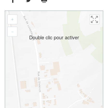
Aller
+
à
l'adresse
–
Double clic pour activer