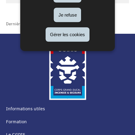
soutien
logistique
Je refuse
Dernière mise à jour
22/11/2021
Gérer les cookies
Informations utiles
MENU
Formation
DE
Le CGDIS