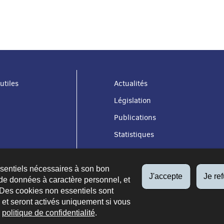
utiles
Actualités
Législation
Publications
Statistiques
ssentiels nécessaires à son bon
J'accepte
Je re
de données à caractère personnel, et
 Des cookies non essentiels sont
es et seront activés uniquement si vous
e
politique de confidentialité
.
 du site
Aspects légaux