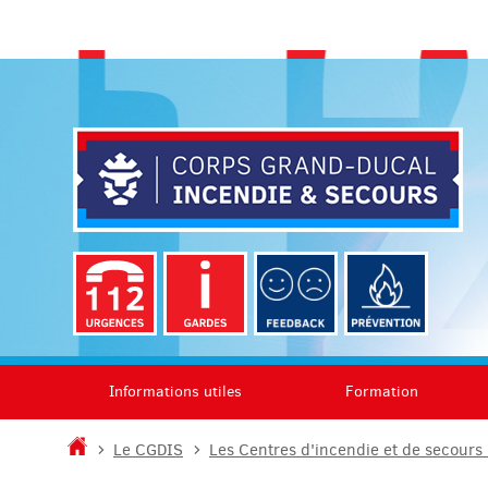
Aller
Aller
à
au
la
contenu
navigation
Informations utiles
Formation
Accueil
Le CGDIS
Les Centres d'incendie et de secours