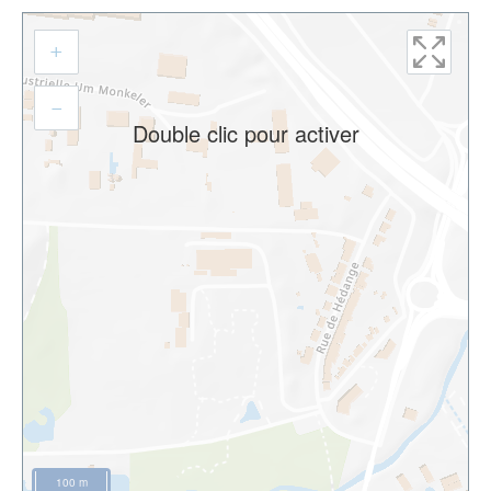
Aller
+
à
l'adresse
–
Double clic pour activer
100 m