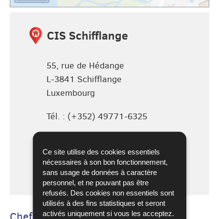
CIS Schifflange
55, rue de Hédange
L-3841
Schifflange
Luxembourg
Tél. :
(+352) 49771-6325
Ce site utilise des cookies essentiels
(+352)
CIS
Itinéraire
nécessaires à son bon fonctionnement,
49771-
Schifflange
de CIS
LOCALISEZ SUR LA CARTE
sans usage de données à caractère
6325
Schifflange
personnel, et ne pouvant pas être
refusés. Des cookies non essentiels sont
utilisés à des fins statistiques et seront
activés uniquement si vous les acceptez.
Chef de centre