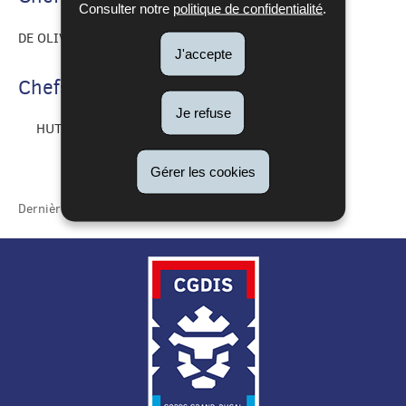
Consulter notre
politique de confidentialité
.
DE OLIVEIRA GOMES Victor
J'accepte
Chefs de centre adjoints
Je refuse
HUTTNER Gilles
Gérer les cookies
Dernière mise à jour
01/03/2023