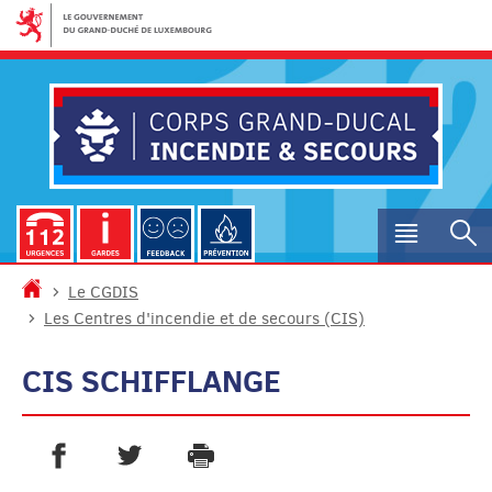
Aller
Aller
à
au
la
contenu
navigation
Menu
R
princip
Accueil
Le CGDIS
Les Centres d'incendie et de secours (CIS)
CIS SCHIFFLANGE
PARTAGER SUR FACEBOOK
PARTAGER SUR TWITTER
IMPRIMER
- NOUVELLE FENÊTRE
- NOUVELLE FENÊTRE