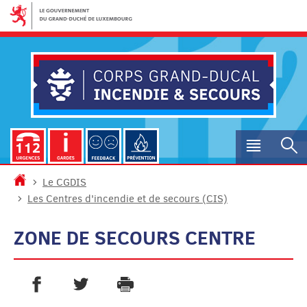
Aller
Aller
à
au
la
contenu
navigation
Menu
R
princip
Accueil
Le CGDIS
Les Centres d'incendie et de secours (CIS)
ZONE DE SECOURS CENTRE
PARTAGER SUR FACEBOOK
PARTAGER SUR TWITTER
IMPRIMER
- NOUVELLE FENÊTRE
- NOUVELLE FENÊTRE