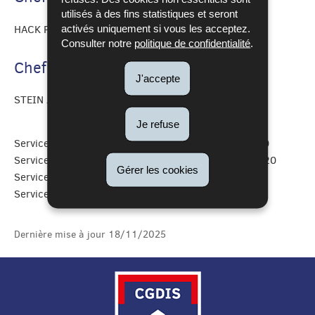
utilisés à des fins statistiques et seront
activés uniquement si vous les acceptez.
HACK Paul
Consulter notre
politique de confidentialité
.
Chef de zone adjoint
J'accepte
STEIN Jean
Je refuse
Service zonal administratif et financier - 49771-3010
Service zonal prévention et planification - 49771-3020
Gérer les cookies
Service zonal technique et logistique - 49771-3040
Service zonal formations - 49771-3030
Dernière mise à jour
18/11/2025