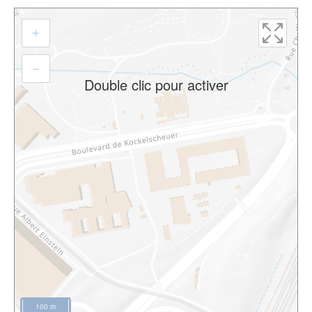
Aller
+
à
l'adresse
–
Double clic pour activer
100 m