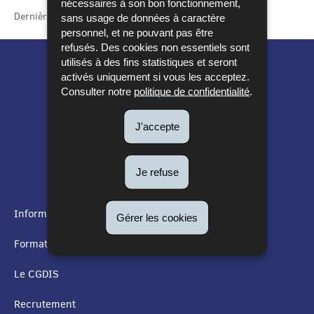
nécessaires à son bon fonctionnement,
Dernière mise à jour
21/12/2018
sans usage de données à caractère
personnel, et ne pouvant pas être
refusés. Des cookies non essentiels sont
utilisés à des fins statistiques et seront
activés uniquement si vous les acceptez.
Consulter notre
politique de confidentialité
.
J'accepte
Je refuse
Informations utiles
Gérer les cookies
MENU
Formation
DE
Le CGDIS
NAVIGATION
Recrutement