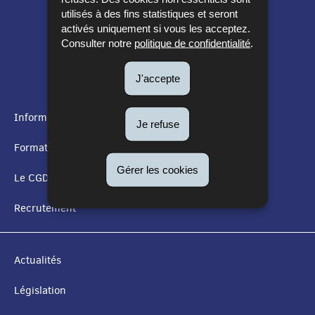
utilisés à des fins statistiques et seront
activés uniquement si vous les acceptez.
Consulter notre
politique de confidentialité
.
J'accepte
Informations utiles
Je refuse
MENU
Formation
DE
Gérer les cookies
Le CGDIS
NAVIGATION
Recrutement
Actualités
Législation