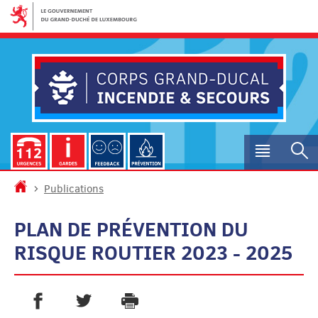
Aller
Aller
à
au
la
contenu
navigation
Menu
R
princip
Accueil
Publications
PLAN DE PRÉVENTION DU
RISQUE ROUTIER 2023 - 2025
PARTAGER SUR FACEBOOK
PARTAGER SUR TWITTER
IMPRIMER
- NOUVELLE FENÊTRE
- NOUVELLE FENÊTRE