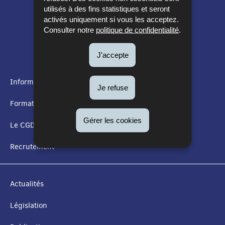
utilisés à des fins statistiques et seront
activés uniquement si vous les acceptez.
Consulter notre
politique de confidentialité
.
J'accepte
Informations utiles
Je refuse
MENU
Formation
DE
Gérer les cookies
Le CGDIS
NAVIGATION
Recrutement
Actualités
Législation