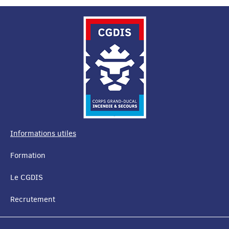
Informations utiles
MENU
Formation
DE
Le CGDIS
NAVIGATION
Recrutement