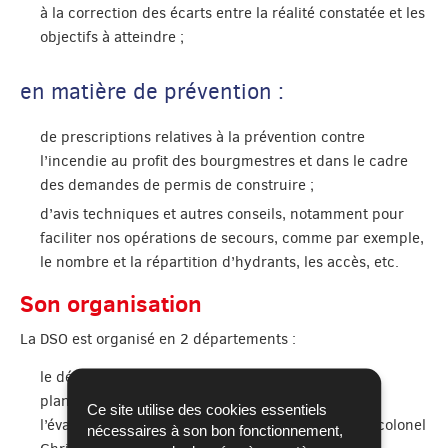
à la correction des écarts entre la réalité constatée et les
objectifs à atteindre ;
en matière de prévention :
de prescriptions relatives à la prévention contre
l’incendie au profit des bourgmestres et dans le cadre
des demandes de permis de construire ;
d’avis techniques et autres conseils, notamment pour
faciliter nos opérations de secours, comme par exemple,
le nombre et la répartition d’hydrants, les accès, etc.
Son organisation
La DSO est organisé en 2 départements :
le département de planification, en charge de la
planification, des exercices, de la doctrine et de
Ce site utilise des cookies essentiels
l’évaluation, sous la responsabilité du Lieutenant-colonel
nécessaires à son bon fonctionnement,