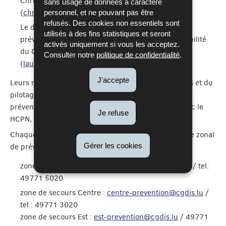
Christophe Denisan
sans usage de données à caractère
personnel, et ne pouvant pas être
(
christophe.denisan@cgdis.lu
/ tel : 49771 2630)
refusés. Des cookies non essentiels sont
Le département de prévention, en charge de la
utilisés à des fins statistiques et seront
prévention contre les incendies, sous la responsabilité
activés uniquement si vous les acceptez.
du Capitaine Laurent Massard
Consulter notre
politique de confidentialité
.
(
laurent.massard@cgdis.lu
/ tél : 49771 2640)
J'accepte
Leurs missions sont la définition des règles générales et du
pilotage global du dispositif de planification et de
prévention. A cet effet, ils notamment en relation avec le
Je refuse
HCPN, l’ITM, les ministères et le gouvernement.
Chaque zone de secours dispose d’un chef de service zonal
Gérer les cookies
de prévention et de planification :
zone de secours Nord :
nord-prevention@cgdis.lu
/ tel:
49771 5020
zone de secours Centre :
centre-prevention@cgdis.lu
/
tel : 49771 3020
zone de secours Est :
est-prevention@cgdis.lu
/ 49771