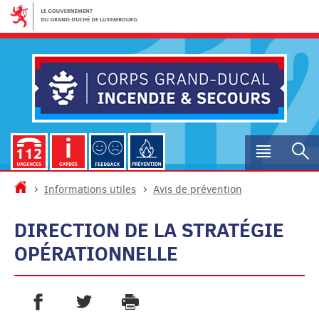
Aller
Aller
à
au
la
contenu
navigation
Menu
R
princip
Accueil
Informations utiles
Avis de prévention
DIRECTION DE LA STRATÉGIE
OPÉRATIONNELLE
PARTAGER SUR FACEBOOK
PARTAGER SUR TWITTER
IMPRIMER
- NOUVELLE FENÊTRE
- NOUVELLE FENÊTRE