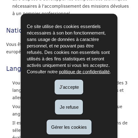
nécessaires à l’accomplissement des missions dévolues
à un pompier professionnel.
Ce site utilise des cookies essentiels
Nationalité
nécessaires à son bon fonctionnement,
sans usage de données à caractère
Vous êtes ressortissant d’un état membre de l’Union
personnel, et ne pouvant pas être
européenne
refusés. Des cookies non essentiels sont
utilisés à des fins statistiques et seront
activés uniquement si vous les acceptez.
Langues
Consulter notre
politique de confidentialité
.
Vous répondez aux exigences des connaissances des 3
J'accepte
langues administratives (luxembourgeois, français et
allemand)
Vous disposez des connaissances de base en langue
Je refuse
anglaise.
Il est important de noter que pendant les entretiens de
Gérer les cookies
sélection, vos compétences linguistiques seront
évaluées.