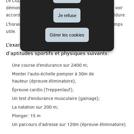
Le CGDIS informera les candidats qui ont pu nous
démontrer un niveau physique jugé suffisant pour se voir
accorder l’admission à la prochaine étape de la procédure.
Je refuse
L’horaire, la date et le lieu seront communiqués en temps
utile.
Gérer les cookies
L’examen sportif est composé des tests
d’aptitudes sportifs et physiques suivants:
Une course d’endurance sur 2400 m;
Monter l’auto-échelle pompier à 30m de
hauteur (épreuve éliminatoire);
Épreuve cardio (Treppenlauf);
Un test d’endurance musculaire (gainage);
La natation sur 200 m;
Plonger: 15 m
Un parcours d’adresse sur 120m (épreuve éliminatoire).