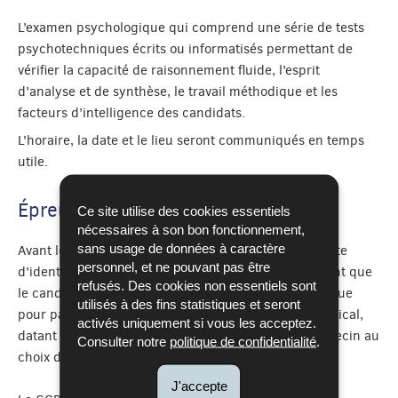
L’examen psychologique qui comprend une série de tests
psychotechniques écrits ou informatisés permettant de
vérifier la capacité de raisonnement fluide, l’esprit
d’analyse et de synthèse, le travail méthodique et les
facteurs d’intelligence des candidats.
L'horaire, la date et le lieu seront communiqués en temps
utile.
Épreuve spéciale – Examen sportif
Ce site utilise des cookies essentiels
nécessaires à son bon fonctionnement,
sans usage de données à caractère
Avant le début de l’épreuve, la présentation de la carte
personnel, et ne pouvant pas être
d’identité, ainsi qu’une attestation médicale indiquant que
refusés. Des cookies non essentiels sont
le candidat satisfait aux conditions d’aptitude physique
utilisés à des fins statistiques et seront
pour participer à l’épreuve sportive. Le certificat médical,
activés uniquement si vous les acceptez.
datant de moins de deux mois, est établi par un médecin au
Consulter notre
politique de confidentialité
.
choix du candidat, est obligatoire.
J'accepte