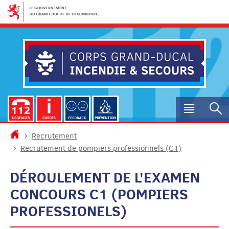
Aller
Aller
à
au
la
contenu
navigation
Menu
R
princip
Accueil
Recrutement
Recrutement de pompiers professionnels (C1)
DÉROULEMENT DE L'EXAMEN
CONCOURS C1 (POMPIERS
PROFESSIONELS)