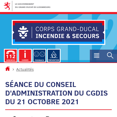
Aller
Aller
à
au
la
contenu
navigation
Menu
R
princip
Accueil
Actualités
SÉANCE DU CONSEIL
D'ADMINISTRATION DU CGDIS
DU 21 OCTOBRE 2021