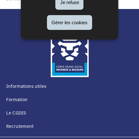
Je refuse
Gérer les cookies
Informations utiles
MENU
Formation
DE
Le CGDIS
NAVIGATION
Recrutement