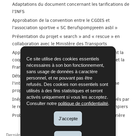
Adaptations du document concernant les tarifications de
l’INFS
Approbation de la convention entre le CGDIS et
l’association sportive « SC Berufspompjeeën asbl »
Présentation du projet « search » and « rescue » en
collaboration avec le Ministère des Transports
Approbation des protocoles d’exécution concernant la
Ce site utilise des cookies essentiels
coopération transfrontalière entre le Luxembourg et la
nécessaires à son bon fonctionnement,
France
sans usage de données à caractère
Détermination du chemin à suivre concernant
personnel, et ne pouvant pas être
l’intégration des CIS des catégories 3 et 4 en pleine
refusés. Des cookies non essentiels sont
propriété du CGDIS
utilisés à des fins statistiques et seront
activés uniquement si vous les acceptez.
Inégalités quant au paiement des volontaires relevés par
Consulter notre
politique de confidentialité
.
le représentant de la Fédération nationale des pompiers
Problèmes dans le cadre des changements de carrière
J'accepte
Dernière mise à jour
04/11/2021