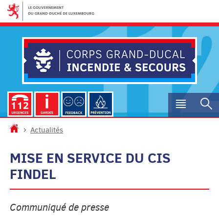
Aller
Aller
à
au
la
contenu
navigation
Menu
R
princip
Accueil
Actualités
MISE EN SERVICE DU CIS
FINDEL
Communiqué de presse