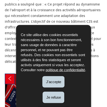
publics a souligné que : « Ce projet répond au dynamisme
de l’aéroport et à la croissance des activités aéroportuaires
qui nécessitent constamment une adaptation des
infrastructures. L’objectif de ce nouveau bâtiment CIS est
d’offrir un cadre moderne et attractif qui permettra aux
employés des conditions de travail améliorées. Dans ce
Ce site utilise des cookies essentiels
contexte, je tiens à remercier les agents du CIS Findel pour
nécessaires à son bon fonctionnement,
leur travail et leur engagement au cours des dernières
sans usage de données à caractère
personnel, et ne pouvant pas être
décennies. Les services d'urgence sont toujours prêts à
refusés. Des cookies non essentiels sont
intervenir rapidement et efficacement dans des situations
utilisés à des fins statistiques et seront
délicates ».
activés uniquement si vous les acceptez.
Consulter notre
politique de confidentialité
.
J'accepte
Je refuse