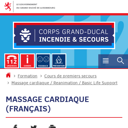
Aller
Aller
à
au
la
contenu
navigation
Menu
R
princip
Accueil
Formation
Cours de premiers secours
Massage cardiaque / Reanimation / Basic Life Support
MASSAGE CARDIAQUE
(FRANÇAIS)
PARTAGER SUR FACEBOOK
PARTAGER SUR TWITTER
IMPRIMER
- NOUVELLE FENÊTRE
- NOUVELLE FENÊTRE