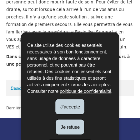
personne peut donc mourir faute de soin. Pour éviter de tel
drame, surtout lorsque cela arrive à l’un de vos amis ou
proches, il n’y a qu’une seule solution : suivre une
formation de premiers secours. Elle vous permettra de vous
familiariser avec la procédure « Basic live Support » en
vous apprenant entre autres, à réaliser correctement un
Ce site utilise des cookies essentiels
VES et un massage cardiopulmonaire sur un mannequin.
nécessaires à son bon fonctionnement,
Dans cette vidéo vous allez apprendre à porter secours à
sans usage de données à caractère
une personne inconsciente.
personnel, et ne pouvant pas être
refusés. Des cookies non essentiels sont
utilisés à des fins statistiques et seront
activés uniquement si vous les acceptez.
Basic Life Support
Consulter notre
politique de confidentialité
.
J'accepte
Dernière mise à jour
26/07/2022
Je refuse