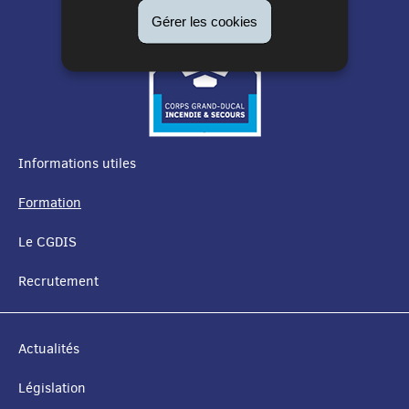
Gérer les cookies
Informations utiles
MENU
Formation
DE
Le CGDIS
NAVIGATION
Recrutement
Actualités
Législation