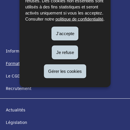
refusés. Des cookies non essentiels sont
utilisés à des fins statistiques et seront
activés uniquement si vous les acceptez.
Consulter notre
politique de confidentialité
.
J'accepte
Informations utiles
Je refuse
MENU
Formation
DE
Gérer les cookies
Le CGDIS
NAVIGATION
Recrutement
Actualités
Législation