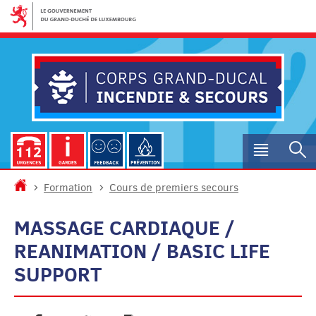
Aller
Aller
à
au
la
contenu
navigation
Menu
R
princip
Accueil
Formation
Cours de premiers secours
MASSAGE CARDIAQUE /
REANIMATION / BASIC LIFE
SUPPORT