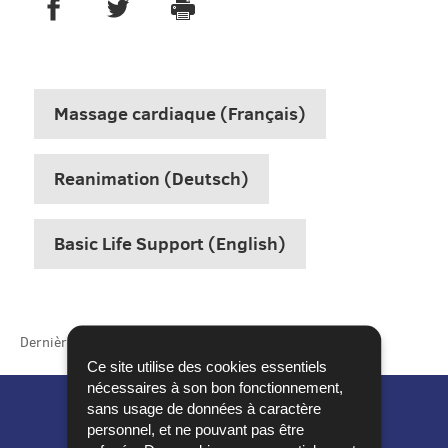
PARTAGER SUR FACEBOOK
PARTAGER SUR TWITTER
IMPRIMER
- NOUVELLE FENÊTRE
- NOUVELLE FENÊTRE
Massage cardiaque (Français)
Reanimation (Deutsch)
Basic Life Support (English)
Dernière mise à jour
26/07/2022
Ce site utilise des cookies essentiels
nécessaires à son bon fonctionnement,
sans usage de données à caractère
personnel, et ne pouvant pas être