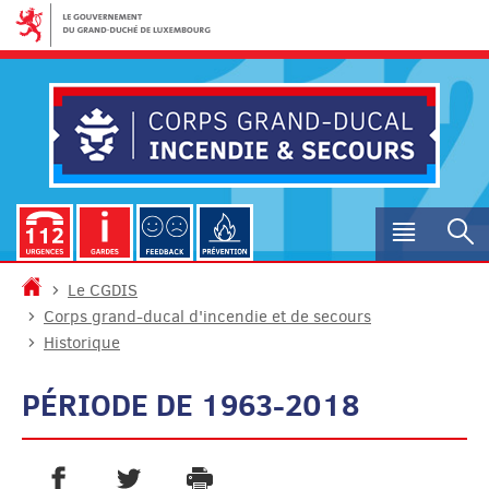
Aller
Aller
à
au
la
contenu
navigation
Menu
R
princip
Accueil
Le CGDIS
Corps grand-ducal d'incendie et de secours
Historique
PÉRIODE DE 1963-2018
PARTAGER SUR FACEBOOK
PARTAGER SUR TWITTER
IMPRIMER
- NOUVELLE FENÊTRE
- NOUVELLE FENÊTRE