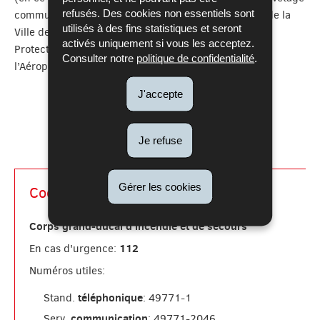
refusés. Des cookies non essentiels sont
communaux, voir aussi des ambulances pour le cas de la
utilisés à des fins statistiques et seront
Ville de Luxembourg), et de l’Etat (pour la partie «
activés uniquement si vous les acceptez.
Protection Civile », SAMU et Service d’Incendie de
Consulter notre
politique de confidentialité
.
l’Aéroport de Luxembourg).
J'accepte
Je refuse
Gérer les cookies
Coordonnées
Corps grand-ducal d'incendie et de secours
112
En cas d'urgence:
Numéros utiles:
téléphonique
Stand.
: 49771-1
communication
Serv.
: 49771-2046