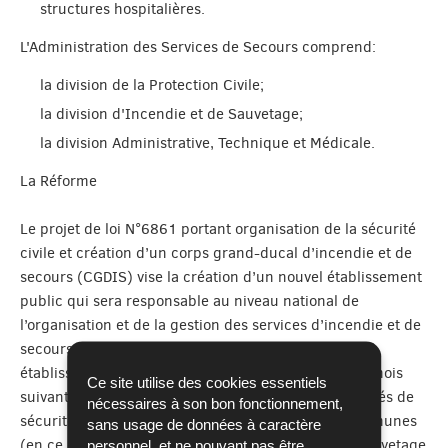
structures hospitalières.
L'Administration des Services de Secours comprend:
la division de la Protection Civile;
la division d'Incendie et de Sauvetage;
la division Administrative, Technique et Médicale.
La Réforme
Le projet de loi N°6861 portant organisation de la sécurité
civile et création d’un corps grand-ducal d’incendie et de
secours (CGDIS) vise la création d’un nouvel établissement
public qui sera responsable au niveau national de
l’organisation et de la gestion des services d’incendie et de
secours au Grand-Duché de Luxembourg. Ce nouvel
établissement à créer englobera dès sa création, le mois
Ce site utilise des cookies essentiels
suivant le vote de la loi mentionnée, les responsabilités de
nécessaires à son bon fonctionnement,
sécurité civile actuellement sous la charge des communes
sans usage de données à caractère
(en ce qui concerne les services d’incendie et de sauvetage
personnel, et ne pouvant pas être