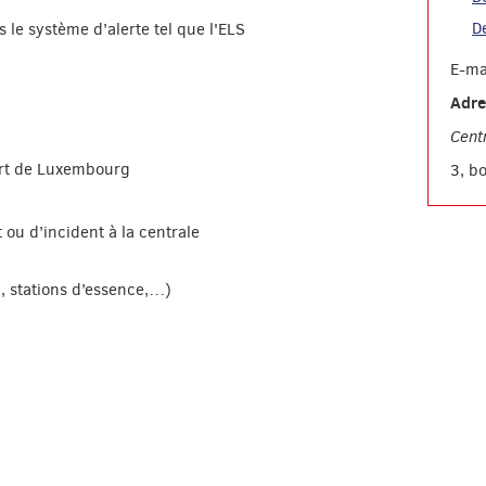
D
le système d’alerte tel que l'ELS
E-ma
Adre
Cent
port de Luxembourg
3, b
 ou d’incident à la centrale
n, stations d’essence,…)