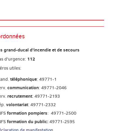
rdonnées
s grand-ducal d'incendie et de secours
112
as d'urgence:
ros utiles:
téléphonique
tand.
: 49771-1
communication
erv.
: 49771-2046
recrutement
erv.
: 49771-2193
volontariat
ép.
: 49771-2332
formation pompiers
NFS
: 49771-2500
formation du public:
NFS
49771-2595
éclaration de manifestation