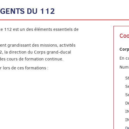
GENTS DU 112
e 112 est un des éléments essentiels de
Coo
ent grandissant des missions, activités
Corp
, la direction du Corps grand-ducal
En c
 des cours de formation continue.
Numé
r lors de ces formations :
S
S
S
D
I
I
D