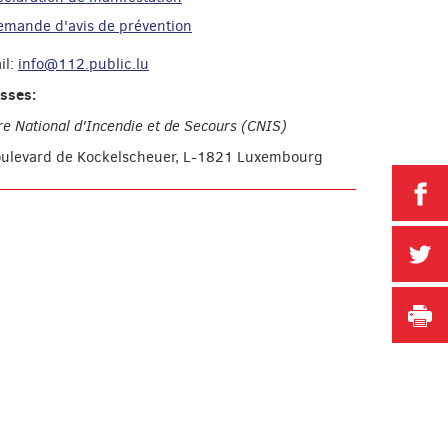
emande d'avis de prévention
il:
info@112.public.lu
sses:
re National d'Incendie et de Secours (CNIS)
oulevard de Kockelscheuer, L-1821 Luxembourg
P
P
I