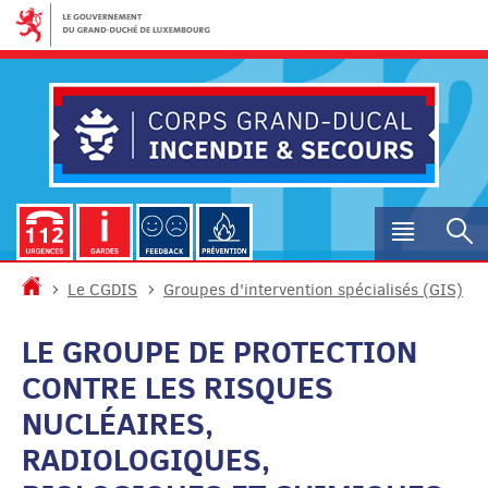
Aller
Aller
à
au
la
contenu
navigation
Menu
R
princip
Accueil
Le CGDIS
Groupes d'intervention spécialisés (GIS)
LE GROUPE DE PROTECTION
CONTRE LES RISQUES
NUCLÉAIRES,
RADIOLOGIQUES,