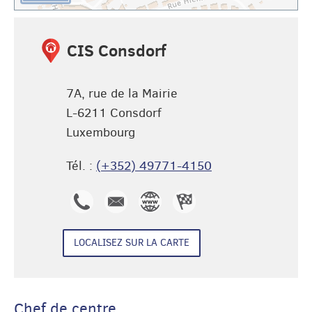
CIS Consdorf
7A, rue de la Mairie
L-6211
Consdorf
Luxembourg
Tél. :
(+352) 49771-4150
(+352)
info@pgk.lu
CIS
Itinéraire
49771-
Consdorf
de CIS
LOCALISEZ SUR LA CARTE
4150
Consdorf
Chef de centre