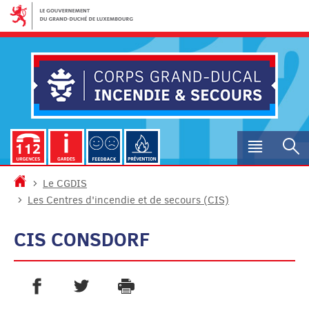
Aller
Aller
à
au
la
contenu
navigation
Menu
R
princip
Accueil
Le CGDIS
Les Centres d'incendie et de secours (CIS)
CIS CONSDORF
PARTAGER SUR FACEBOOK
PARTAGER SUR TWITTER
IMPRIMER
- NOUVELLE FENÊTRE
- NOUVELLE FENÊTRE