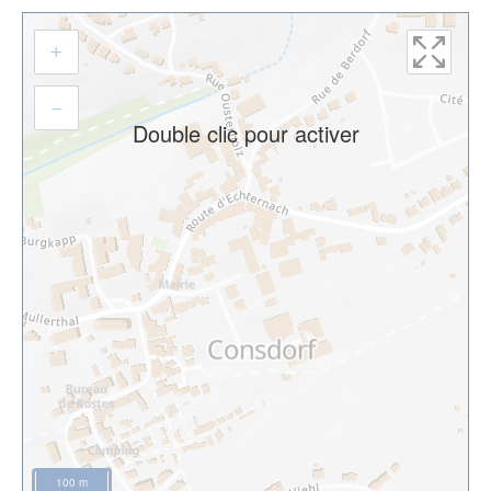
Aller
+
à
l'adresse
–
Double clic pour activer
100 m