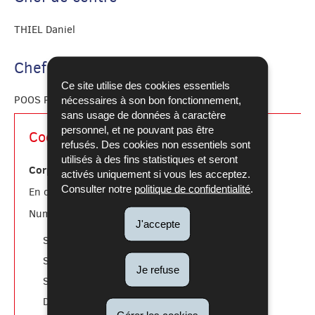
THIEL Daniel
Chef de centre adjoint
Ce site utilise des cookies essentiels
POOS Pol
nécessaires à son bon fonctionnement,
sans usage de données à caractère
personnel, et ne pouvant pas être
Coordonnées
refusés. Des cookies non essentiels sont
utilisés à des fins statistiques et seront
Corps grand-ducal d'incendie et de secours
activés uniquement si vous les acceptez.
Consulter notre
politique de confidentialité
.
112
En cas d'urgence:
Numéros utiles:
J'accepte
téléphonique
Stand.
: 49771-1
communication
Serv.
: 49771-2046
Je refuse
recrutement
Serv.
: 49771-2193
volontariat
Dép.
: 49771-2332
Gérer les cookies