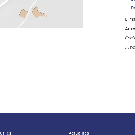
D
E-ma
Adre
Cent
3, b
utiles
Actualités