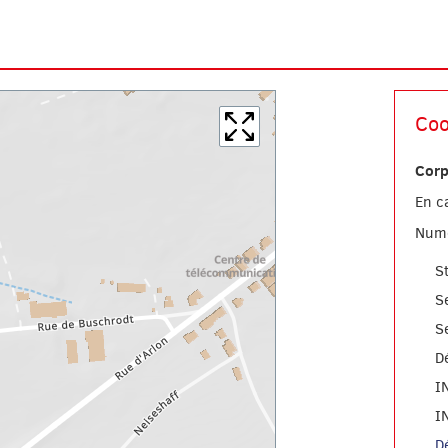
Coo
Corp
En c
Numé
S
S
S
D
I
I
D