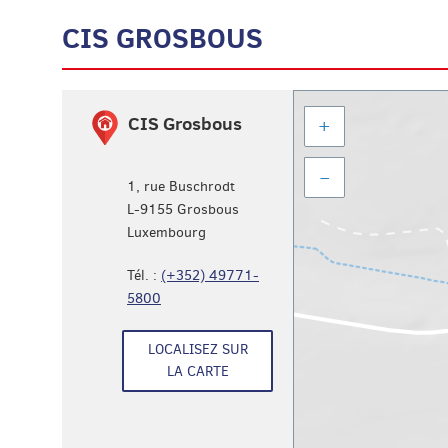
CIS GROSBOUS
Aller
CIS Grosbous
+
à
l'adresse
–
1, rue Buschrodt
L-9155
Grosbous
Luxembourg
Tél. :
(+352) 49771-
5800
LOCALISEZ SUR
LA CARTE