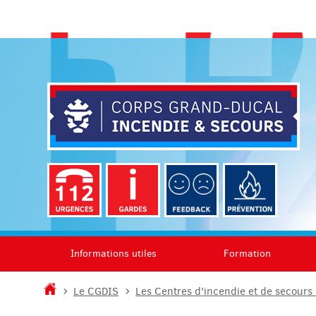
Aller
Aller
à
au
la
contenu
navigation
Informations utiles
Formation
Accueil
Le CGDIS
Les Centres d'incendie et de secours