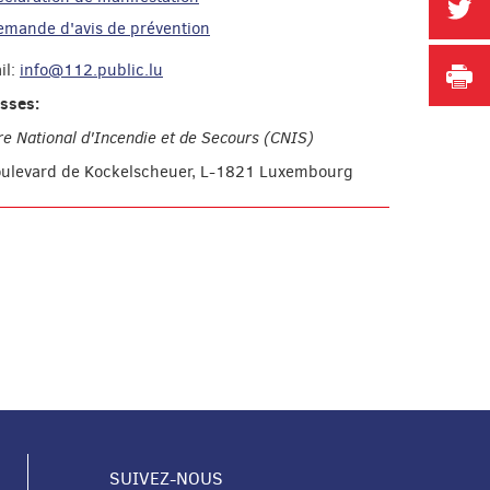
P
emande d'avis de prévention
il:
info@112.public.lu
I
sses:
re National d'Incendie et de Secours (CNIS)
oulevard de Kockelscheuer, L-1821 Luxembourg
SUIVEZ-NOUS