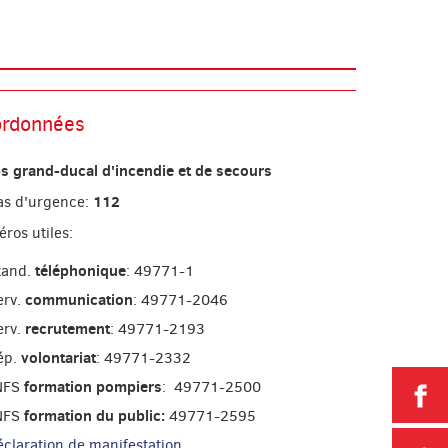
rdonnées
s grand-ducal d'incendie et de secours
112
as d'urgence:
ros utiles:
téléphonique
tand.
: 49771-1
communication
erv.
: 49771-2046
recrutement
erv.
: 49771-2193
volontariat
ép.
: 49771-2332
formation pompiers
NFS
: 49771-2500
P
formation du public:
NFS
49771-2595
éclaration de manifestation