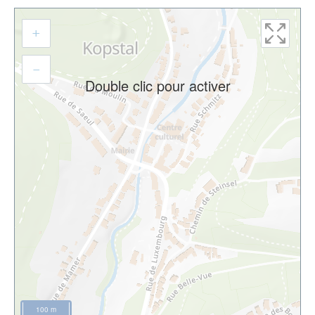
Aller
+
à
l'adresse
–
Double clic pour activer
100 m