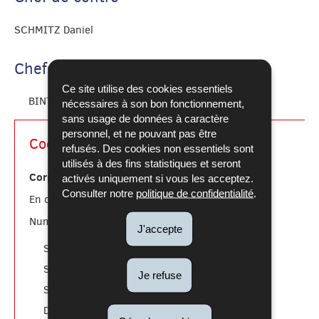
SCHMITZ Daniel
Chefs de centre adjoints
Ce site utilise des cookies essentiels
BINTENER Alain
nécessaires à son bon fonctionnement,
sans usage de données à caractère
personnel, et ne pouvant pas être
Coordonnées
refusés. Des cookies non essentiels sont
utilisés à des fins statistiques et seront
Corps grand-ducal d'incendie et de secours
activés uniquement si vous les acceptez.
Consulter notre
politique de confidentialité
.
112
En cas d'urgence:
Numéros utiles:
J'accepte
téléphonique
Stand.
: 49771-1
communication
Serv.
: 49771-2046
Je refuse
recrutement
Serv.
: 49771-2193
volontariat
Dép.
: 49771-2332