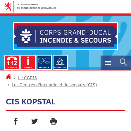
Aller
Aller
à
au
la
contenu
navigation
Menu
R
princip
Accueil
Le CGDIS
Les Centres d'incendie et de secours (CIS)
CIS KOPSTAL
PARTAGER SUR FACEBOOK
PARTAGER SUR TWITTER
IMPRIMER
- NOUVELLE FENÊTRE
- NOUVELLE FENÊTRE