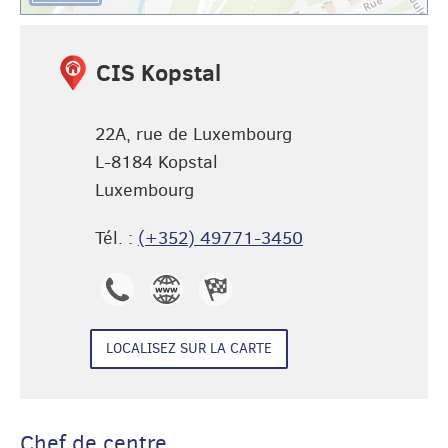
CIS Kopstal
22A, rue de Luxembourg
L-8184
Kopstal
Luxembourg
Tél. :
(+352) 49771-3450
(+352)
CIS
Itinéraire
49771-
Kopstal
de CIS
LOCALISEZ SUR LA CARTE
3450
Kopstal
Chef de centre