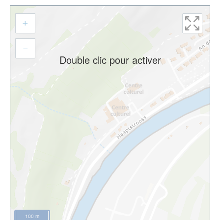
Aller
+
à
l'adresse
–
Double clic pour activer
100 m