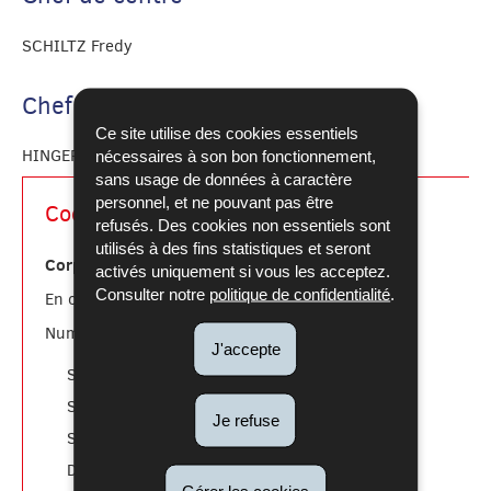
SCHILTZ Fredy
Chef de centre adjoint
Ce site utilise des cookies essentiels
HINGER Alain
nécessaires à son bon fonctionnement,
sans usage de données à caractère
personnel, et ne pouvant pas être
Coordonnées
refusés. Des cookies non essentiels sont
utilisés à des fins statistiques et seront
Corps grand-ducal d'incendie et de secours
activés uniquement si vous les acceptez.
Consulter notre
politique de confidentialité
.
112
En cas d'urgence:
Numéros utiles:
J'accepte
téléphonique
Stand.
: 49771-1
communication
Serv.
: 49771-2046
Je refuse
recrutement
Serv.
: 49771-2193
volontariat
Dép.
: 49771-2332
Gérer les cookies