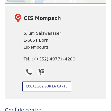
CIS Mompach
5, um Salzwaasser
L-6661
Born
Luxembourg
Tél. :
(+352) 49771-4200
(+352)
Itinéraire
49771-
de CIS
LOCALISEZ SUR LA CARTE
4200
Mompach
Chef de centre