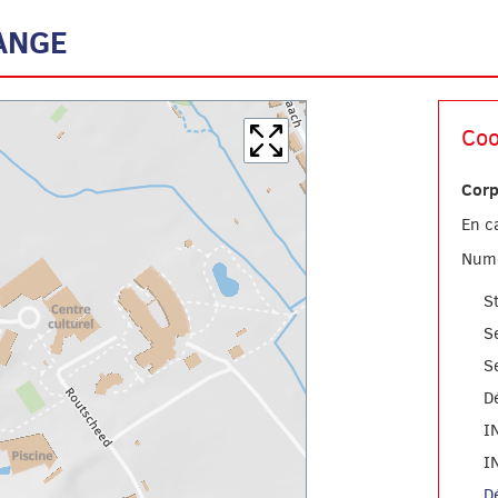
ANGE
Coo
Corp
En c
Numé
S
S
S
D
I
I
D