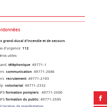
rdonnées
s grand-ducal d'incendie et de secours
112
as d'urgence:
ros utiles:
téléphonique
tand.
: 49771-1
communication
erv.
: 49771-2046
recrutement
erv.
: 49771-2193
volontariat
ép.
: 49771-2332
formation pompiers
NFS
: 49771-2500
P
formation du public:
NFS
49771-2595
éclaration de manifestation