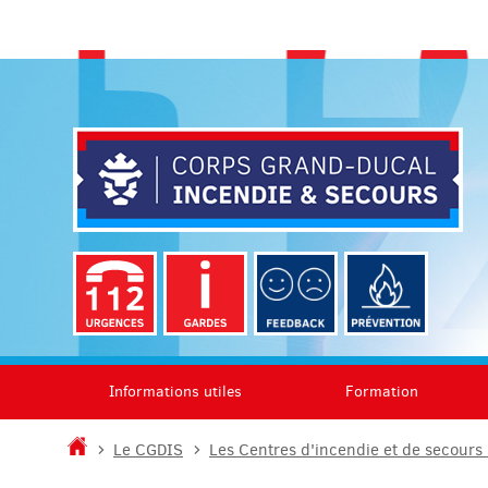
Aller
Aller
à
au
la
contenu
navigation
Informations utiles
Formation
Accueil
Le CGDIS
Les Centres d'incendie et de secours