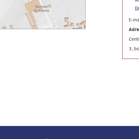
D
E-ma
Adre
Cent
3, b