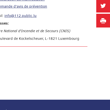
P
emande d'avis de prévention
il:
info@112.public.lu
I
sses:
re National d'Incendie et de Secours (CNIS)
oulevard de Kockelscheuer, L-1821 Luxembourg