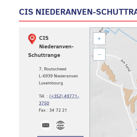
CIS NIEDERANVEN-SCHUTTR
Aller
CIS
+
à
Niederanven-
l'adresse
–
Schuttrange
7, Routscheed
L-6939
Niederanven
Luxembourg
Tél. :
(+352) 49771-
3750
Fax :
34 72 21
cisnie@cgdis.lu
CIS