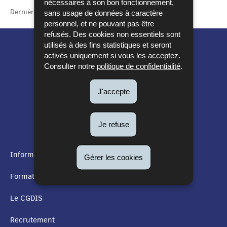
nécessaires à son bon fonctionnement,
Dernière mise à jour
16/11/2017
sans usage de données à caractère
personnel, et ne pouvant pas être
refusés. Des cookies non essentiels sont
utilisés à des fins statistiques et seront
activés uniquement si vous les acceptez.
Consulter notre
politique de confidentialité
.
J'accepte
Je refuse
Informations utiles
Gérer les cookies
MENU
Formation
DE
Le CGDIS
NAVIGATION
Recrutement