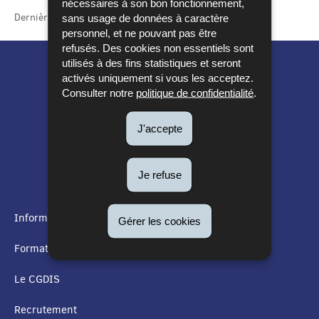
nécessaires à son bon fonctionnement,
Dernière mise à jour
16/11/2017
sans usage de données à caractère
personnel, et ne pouvant pas être
refusés. Des cookies non essentiels sont
utilisés à des fins statistiques et seront
activés uniquement si vous les acceptez.
Consulter notre
politique de confidentialité
.
J'accepte
Je refuse
Informations utiles
Gérer les cookies
MENU
Formation
DE
Le CGDIS
NAVIGATION
Recrutement