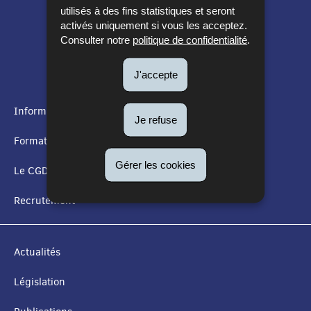
utilisés à des fins statistiques et seront
activés uniquement si vous les acceptez.
Consulter notre
politique de confidentialité
.
J'accepte
Informations utiles
Je refuse
MENU
Formation
DE
Gérer les cookies
Le CGDIS
NAVIGATION
Recrutement
Actualités
Législation