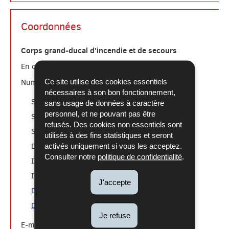
Coordonnées
Corps grand-ducal d'incendie et de secours
112
En cas d'urgence:
Ce site utilise des cookies essentiels
Numéros utiles:
nécessaires à son bon fonctionnement,
téléphonique
Stand.
: 49771-1
sans usage de données à caractère
personnel, et ne pouvant pas être
communication
Serv.
: 49771-2046
refusés. Des cookies non essentiels sont
recrutement
Serv.
: 49771-2193
utilisés à des fins statistiques et seront
volontariat
Dép.
: 49771-2332
activés uniquement si vous les acceptez.
Consulter notre
politique de confidentialité
.
formation pompiers
INFS
: 49771-2500
formation du public:
INFS
49771-2595
J'accepte
Déclaration de manifestation
Demande d'avis de prévention
Je refuse
E-mail:
info@112.public.lu