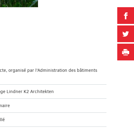
P
P
I
te, organisé par l’Administration des bâtiments
öge Lindner K2 Architekten
maire
llé