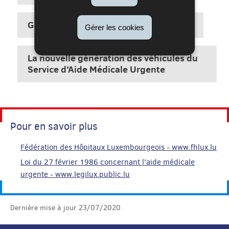
Galerie d'images du charroi et matériel
Gérer les cookies
La nouvelle génération des véhicules du
Service d’Aide Médicale Urgente
Pour en savoir plus
Fédération des Hôpitaux Luxembourgeois - www.fhlux.lu
Loi du 27 février 1986 concernant l'aide médicale
urgente - www.legilux.public.lu
Dernière mise à jour
23/07/2020