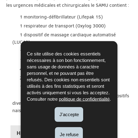
les urgences médicales et chirurgicales le SAMU contient :
1 monitoring-défibrillateur (Lifepak 15)
1 respirateur de transport (Oxylog 3000)
1 dispositif de massage cardiaque automatisé
(LUCAS)
1 échographe portable
Ce site utilise des cookies essentiels
1 vidéo-laryngoscope
nécessaires à son bon fonctionnement,
sans usage de données à caractère
4 pousse-seringues électriques
personnel, et ne pouvant pas être
2 trousses de médicaments
refusés. Des cookies non essentiels sont
utilisés à des fins statistiques et seront
1 réfrigérateur pour les médicaments
activés uniquement si vous les acceptez.
Plusieurs sacoches avec médicaments et dispositifs
Consulter notre
politique de confidentialité
.
divers (chirurgie, hémorragie massive,
naissance/pédiatrie, drains et cathéters, …)
J'accepte
Historique
Fonctionnement
Je refuse