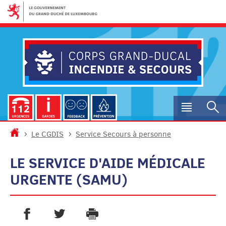
Aller
Aller
à
au
la
contenu
navigation
Menu
R
princip
Accueil
Le CGDIS
Service Secours à personne
LE SERVICE D'AIDE MÉDICALE
URGENTE (SAMU)
PARTAGER SUR FACEBOOK
PARTAGER SUR TWITTER
IMPRIMER
- NOUVELLE FENÊTRE
- NOUVELLE FENÊTRE